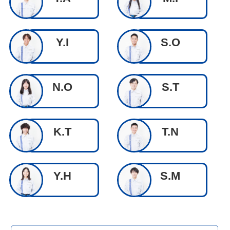
Y.I
S.O
N.O
S.T
K.T
T.N
Y.H
S.M