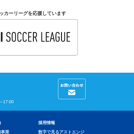
ッカーリーグを応援しています
17:00
内
採用情報
備事業
数字で見るアストエンジ